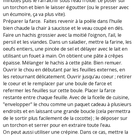
minutes puis le rafraîchir sous l'eau froide. Le poser sur
un torchon et bien le laisser égoutter (ou le presser avec
un écumoire, ça va plus vite).
Préparer la farce. Faites revenir à la poêle dans l'huile
bien chaude la chair à saucisse et le veau coupé en dés.
Faire un hachis grossier avec la moitié l'oignon, l'ail, le
persil et les viandes. Dans un saladier, mettre la farine, les
oeufs entiers, une pincée de sel et délayer avec le lait en
utilisant un fouet à main. On obtient une pâte à crêpes
épaisse. Mélanger le hachis à cette pâte. Bien remuer.
Ouvrir le chou en débutant par les feuilles externes, en
les retournant délicatement. Ouvrir jusqu'au coeur ; retirer
le coeur et le remplacer par une boule de farce et
refermer les feuilles sur cette boule. Placer la farce
restante entre chaque feuille. Avec de la ficelle de cuisine,
"envelopper" le chou comme un paquet cadeau à plusieurs
endroits et en laissant une grande boucle (cela permettra
de le sortir plus facilement de la cocotte) ; le déposer sur
un torchon et serrer pour en extraire toute l'eau.
On peut aussi utiliser une crépine. Dans ce cas, mettre la